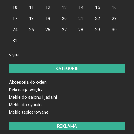
10
11
12
13
14
15
16
17
18
19
20
21
22
23
24
25
26
27
28
29
30
31
« gru
KATEGORIE
Akcesoria do okien
Dekoracja wnętrz
Meble do salonu i jadalni
Meble do sypialni
Meble tapicerowane
REKLAMA