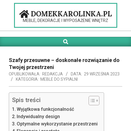
Skip
to
DOMEKKAROLINKA.PL
content
MEBLE, DEKORACJE I WYPOSAŻENIE WNĘTRZ
Search
Primary
Navigation
Menu
Szafy przesuwne – doskonałe rozwiązanie do
Twojej przestrzeni
OPUBLIKOWAŁA:
REDAKCJA
DATA:
29 WRZEŚNIA 2023
KATEGORIA:
MEBLE DO SYPIALNI
Spis treści
Wyjątkowa funkcjonalność
Indywidualny design
Optymalne wykorzystanie przestrzeni