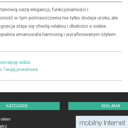
 Stanowią oazę elegancji, funkcjonalności i
becność w tym pomieszczeniu nie tylko dodaje uroku, ale
nacja staje się chwilą relaksu i dbałości o siebie.
sypialnia emanowała harmonią i wyrafinowanym stylem.
percepcję widza
 Twojej przestrzeni
KATEGORIE
REKLAMA
 okien
ętrz