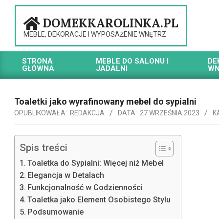
Skip
to
DOMEKKAROLINKA.PL
content
MEBLE, DEKORACJE I WYPOSAŻENIE WNĘTRZ
STRONA
MEBLE DO SALONU I
DE
GŁÓWNA
JADALNI
WN
Primary
Navigation
Menu
Toaletki jako wyrafinowany mebel do sypialni
OPUBLIKOWAŁA:
REDAKCJA
DATA:
27 WRZEŚNIA 2023
K
Spis treści
Toaletka do Sypialni: Więcej niż Mebel
Elegancja w Detalach
Funkcjonalność w Codzienności
Toaletka jako Element Osobistego Stylu
Podsumowanie