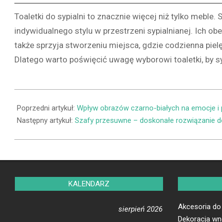
Toaletki do sypialni to znacznie więcej niż tylko meble.
indywidualnego stylu w przestrzeni sypialnianej. Ich o
także sprzyja stworzeniu miejsca, gdzie codzienna pielęg
Dlatego warto poświęcić uwagę wyborowi toaletki, by 
2023-
09-
Poprzedni artykuł:
Wpływ obrazów czarno-białych na emocje i 
27
Następny artykuł:
Szafy przesuwne – doskonałe rozwiązanie do
KALENDARZ
Akcesoria do
sierpień 2026
Dekoracja wn