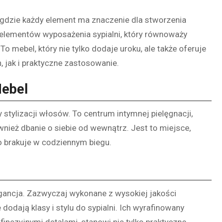
, gdzie każdy element ma znaczenie dla stworzenia
elementów wyposażenia sypialni, który równoważy
o mebel, który nie tylko dodaje uroku, ale także oferuje
 jak i praktyczne zastosowanie.
Mebel
y stylizacji włosów. To centrum intymnej pielęgnacji,
wnież dbanie o siebie od wewnątrz. Jest to miejsce,
sto brakuje w codziennym biegu.
legancja. Zazwyczaj wykonane z wysokiej jakości
 dodają klasy i stylu do sypialni. Ich wyrafinowany
inezyjnymi detalami, stanowi nie tylko praktyczne