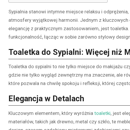
Sypialnia stanowi intymne miejsce relaksu i odprężenia
atmosfery wyjątkowej harmonii. Jednym z kluczowych 
elegancję z praktycznym zastosowaniem, jest toaletka. T
funkcjonalność, łącząc w sobie zarówno stylowy design,
Toaletka do Sypialni: Więcej niż 
Toaletka do sypialni to nie tylko miejsce do makijażu cz
gdzie nie tylko wygląd zewnętrzny ma znaczenie, ale ró
które pozwala na chwilę spokoju i refleksji, której czę
Elegancja w Detalach
Kluczowym elementem, który wyróżnia
toaletki
, jest e
materiałów, takich jak drewno, metal czy szkło, te meble
design, czasem ozdobiony misternymi zdobieniami czy f